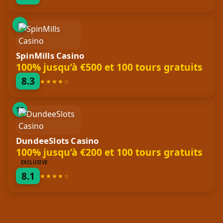
9
SpinMills Casino
100% jusqu’à €500 et 100 tours gratuits
8.3
★★★★☆
10
DundeeSlots Casino
100% jusqu’à €200 et 100 tours gratuits
EXCLUSIVE
8.1
★★★★☆