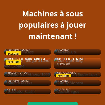
Machines à sous
populaires à jouer
maintenant !
CLOUD PRINCESS
ALWAYS UP
HACKSAW GAMING
BGAMING
EXCLUSIF
RICHES OF MIDGARD LAND AND EXPAND
COLT LIGHTNING
EXCLUSIF
NETENT
PLAY'N GO
WISDOM OF ATHENA 1000
BASS CATCH SUPER LUCK
PRAGMATIC PLAY
MICROGAMING
MIGHTY MASKS
CANDY MONSTA
EXCLUSIF
HACKSAW GAMING
BGAMING
GLADIATOR CLASH
LUCHAMIGOS
NETENT
PLAY'N GO