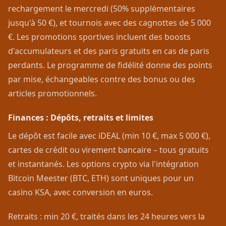
rechargement le mercredi (50% supplémentaires
jusqu'à 50 €), et tournois avec des cagnottes de 5 000
€. Les promotions sportives incluent des boosts
d'accumulateurs et des paris gratuits en cas de paris
perdants. Le programme de fidélité donne des points
par mise, échangeables contre des bonus ou des
articles promotionnels.
Finances : Dépôts, retraits et limites
Le dépôt est facile avec iDEAL (min 10 €, max 5 000 €),
cartes de crédit ou virement bancaire – tous gratuits
et instantanés. Les options crypto via l'intégration
Bitcoin Meester (BTC, ETH) sont uniques pour un
casino KSA, avec conversion en euros.
Retraits : min 20 €, traités dans les 24 heures vers la