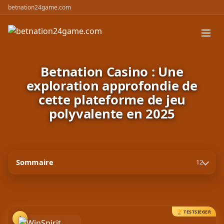
betnation24game.com
Betnation Casino : Une
exploration approfondie de
cette plateforme de jeu
polyvalente en 2025
Sommaire
12
1