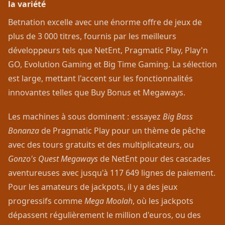
la variété
Betnation excelle avec une énorme offre de jeux de
plus de 3 000 titres, fournis par les meilleurs
développeurs tels que NetEnt, Pragmatic Play, Play'n
GO, Evolution Gaming et Big Time Gaming. La sélection
est large, mettant l'accent sur les fonctionnalités
innovantes telles que Buy Bonus et Megaways.
Les machines à sous dominent : essayez
Big Bass
Bonanza
de Pragmatic Play pour un thème de pêche
avec des tours gratuits et des multiplicateurs, ou
Gonzo's Quest Megaways
de NetEnt pour des cascades
aventureuses avec jusqu'à 117 649 lignes de paiement.
Pour les amateurs de jackpots, il y a des jeux
progressifs comme
Mega Moolah
, où les jackpots
dépassent régulièrement le million d'euros, ou des