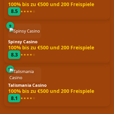
100% bis zu €500 und 200 Freispiele
8.5
★★★★☆
9
Spinsy Casino
100% bis zu €500 und 200 Freispiele
8.3
★★★★☆
10
Talismania Casino
100% bis zu €500 und 200 Freispiele
8.1
★★★★☆