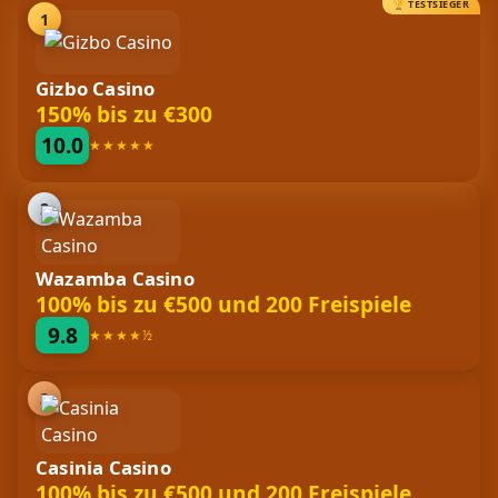
1
Gizbo Casino
150% bis zu €300
10.0
★★★★★
2
Wazamba Casino
100% bis zu €500 und 200 Freispiele
9.8
★★★★½
3
Casinia Casino
100% bis zu €500 und 200 Freispiele