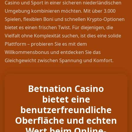
Casino und Sport in einer sicheren niederländischen
Umgebung kombinieren möchten. Mit über 3.000
Spielen, flexiblen Boni und schnellen Krypto-Optionen
bietet es einen frischen Twist. Für diejenigen, die
Vielfalt ohne Komplexität suchen, ist dies eine solide
Plattform – probieren Sie es mit dem
Willkommensbonus und entdecken Sie das
Gleichgewicht zwischen Spannung und Komfort.
Betnation Casino
bietet eine
benutzerfreundliche
Oberfläche und echten
Wert beim Online-