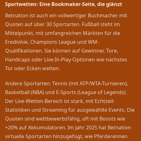
Sportwetten: Eine Bookmaker-Seite, die glänzt
Betnation ist auch ein vollwertiger Buchmacher mit
Quoten auf über 30 Sportarten. Fußball steht im
Mittelpunkt, mit umfangreichen Märkten für die
Eredivisie, Champions League und WM-
Qualifikationen. Sie können auf Gewinner, Tore,
Handicaps oder Live-In-Play-Optionen wie nächstes
Tor oder Ecken wetten.
Andere Sportarten: Tennis (mit ATP/WTA-Turnieren),
Basketball (NBA) und E-Sports (League of Legends).
Der Live-Wetten-Bereich ist stark, mit Echtzeit-
Statistiken und Streaming für ausgewählte Events. Die
Quoten sind wettbewerbsfähig, oft mit Boosts wie
+20% auf Akkumulatoren. Im Jahr 2025 hat Betnation
virtuelle Sportarten hinzugefügt, wie Pferderennen