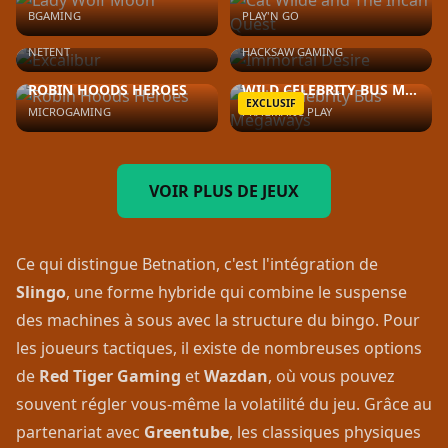
BGAMING
PLAY'N GO
EXCALIBUR
IMMORTAL DESIRE
NETENT
HACKSAW GAMING
ROBIN HOODS HEROES
WILD CELEBRITY BUS MEGAWAYS
EXCLUSIF
MICROGAMING
PRAGMATIC PLAY
VOIR PLUS DE JEUX
Ce qui distingue Betnation, c'est l'intégration de
Slingo
, une forme hybride qui combine le suspense
des machines à sous avec la structure du bingo. Pour
les joueurs tactiques, il existe de nombreuses options
de
Red Tiger Gaming
et
Wazdan
, où vous pouvez
souvent régler vous-même la volatilité du jeu. Grâce au
partenariat avec
Greentube
, les classiques physiques