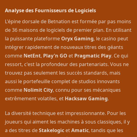
Analyse des Fournisseurs de Logiciels
L'épine dorsale de Betnation est formée par pas moins
de 36 maisons de logiciels de premier plan. En utilisant
la puissante plateforme
Oryx Gaming
, le casino peut
intégrer rapidement de nouveaux titres des géants
comme
NetEnt
,
Play'n GO
et
Pragmatic Play
. Ce qui
ressort, c'est la profondeur des partenariats. Vous ne
trouvez pas seulement les succès standards, mais
aussi le portefeuille complet de studios innovants
comme
Nolimit City
, connu pour ses mécaniques
extrêmement volatiles, et
Hacksaw Gaming
.
La diversité technique est impressionnante. Pour les
joueurs qui aiment les machines à sous classiques, il y
a des titres de
Stakelogic
et
Amatic
, tandis que les