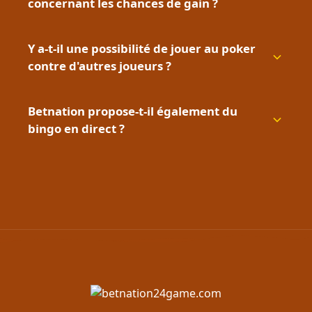
concernant les chances de gain ?
Y a-t-il une possibilité de jouer au poker
contre d'autres joueurs ?
Betnation propose-t-il également du
bingo en direct ?