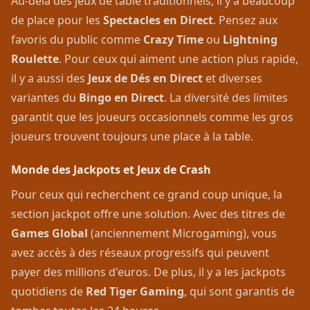
Au-delà des jeux de table traditionnels, il y a beaucoup
de place pour les
Spectacles en Direct
.
Pensez aux
favoris du public comme
Crazy Time
ou
Lightning
Roulette
.
Pour ceux qui aiment une action plus rapide,
il y a aussi des
Jeux de Dés en Direct
et diverses
variantes du
Bingo en Direct
. La diversité des limites
garantit que les joueurs occasionnels comme les gros
joueurs trouvent toujours une place à la table.
Monde des Jackpots et Jeux de Crash
Pour ceux qui recherchent ce grand coup unique, la
section jackpot offre une solution. Avec des titres de
Games Global
(anciennement Microgaming), vous
avez accès à des réseaux progressifs qui peuvent
payer des millions d'euros. De plus, il y a les jackpots
quotidiens de
Red Tiger Gaming
, qui sont garantis de