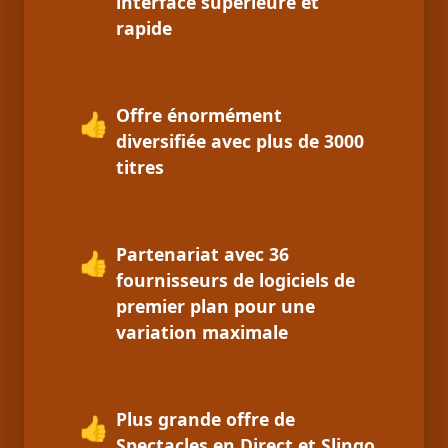
interface supérieure et
rapide
Offre énormément
👍
diversifiée avec plus de 3000
titres
Partenariat avec 36
👍
fournisseurs de logiciels de
premier plan pour une
variation maximale
Plus grande offre de
👍
Spectacles en Direct et Slingo