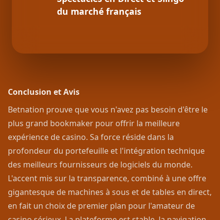
du marché français
Conclusion et Avis
Betnation prouve que vous n'avez pas besoin d'être le
plus grand bookmaker pour offrir la meilleure
expérience de casino. Sa force réside dans la
profondeur du portefeuille et l'intégration technique
des meilleurs fournisseurs de logiciels du monde.
L'accent mis sur la transparence, combiné à une offre
gigantesque de machines à sous et de tables en direct,
en fait un choix de premier plan pour l'amateur de
casino sérieux. La plateforme est stable, la navigation