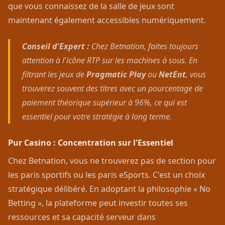
que vous connaissez de la salle de jeux sont
maintenant également accessibles numériquement.
Conseil d'Expert :
Chez Betnation, faites toujours
attention à l'icône RTP sur les machines à sous. En
filtrant les jeux de
Pragmatic Play
ou
NetEnt
, vous
trouverez souvent des titres avec un pourcentage de
paiement théorique supérieur à 96%, ce qui est
essentiel pour votre stratégie à long terme.
Pur Casino : Concentration sur l'Essentiel
Chez Betnation, vous ne trouverez pas de section pour
les paris sportifs ou les paris eSports. C'est un choix
stratégique délibéré. En adoptant la philosophie « No
Betting », la plateforme peut investir toutes ses
ressources et sa capacité serveur dans