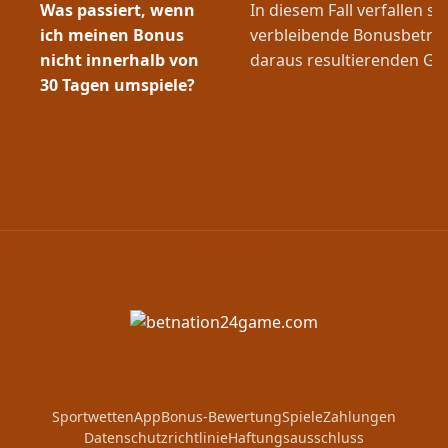
Was passiert, wenn
In diesem Fall verfallen s
ich meinen Bonus
verbleibende Bonusbetrag
nicht innerhalb von
daraus resultierenden Ge
30 Tagen umspiele?
Sportwetten
App
Bonus-Bewertung
Spiele
Zahlungen
Datenschutzrichtlinie
Haftungsausschluss