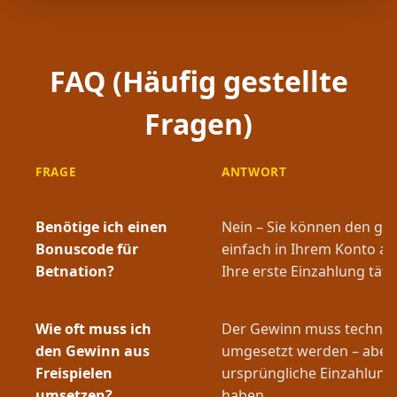
FAQ (Häufig gestellte
Fragen)
FRAGE
ANTWORT
Benötige ich einen
Nein – Sie können den g
Bonuscode für
einfach in Ihrem Konto au
Betnation?
Ihre erste Einzahlung täti
Wie oft muss ich
Der Gewinn muss technis
den Gewinn aus
umgesetzt werden – aber 
Freispielen
ursprüngliche Einzahlung
umsetzen?
haben.