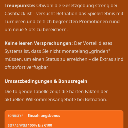
Treuepunkte:
Obwohl die Gesetzgebung streng bei
Cashback ist – versucht Betnation das Spielerlebnis mit
Turnieren und zeitlich begrenzten Promotionen rund
um neue Slots zu bereichern.
Keine leeren Versprechungen:
Der Vorteil dieses
Systems ist, dass Sie nicht monatelang „grinden"
müssen, um einen Status zu erreichen – die Extras sind
oft sofort verfügbar.
Umsatzbedingungen & Bonusregeln
Die folgende Tabelle zeigt die harten Fakten der
aktuellen Willkommensangebote bei Betnation.
Einzahlungsbonus
BONUSTYP
100% bis €100
BETRAG/WERT