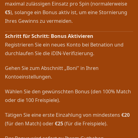
maximal zulässigen Einsatz pro Spin (normalerweise
€5
), solange ein Bonus aktiv ist, um eine Stornierung
Ihres Gewinns zu vermeiden.
Schritt für Schritt: Bonus Aktivieren
Registrieren Sie ein neues Konto bei Betnation und
durchlaufen Sie die iDIN-Verifizierung.
Gehen Sie zum Abschnitt „Boni" in Ihren
Kontoeinstellungen.
Wählen Sie den gewünschten Bonus (den 100% Match
oder die 100 Freispiele).
Tätigen Sie eine erste Einzahlung von mindestens
€20
(für den Match) oder
€25
(für die Freispiele).