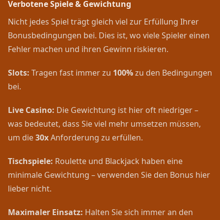
Verbotene Spiele & Gewichtung
Nicht jedes Spiel trägt gleich viel zur Erfüllung Ihrer
Bonusbedingungen bei. Dies ist, wo viele Spieler einen
Fehler machen und ihren Gewinn riskieren.
Slots:
Tragen fast immer zu
100%
zu den Bedingungen
bei.
Live Casino:
Die Gewichtung ist hier oft niedriger –
was bedeutet, dass Sie viel mehr umsetzen müssen,
um die
30x
Anforderung zu erfüllen.
Tischspiele:
Roulette und Blackjack haben eine
minimale Gewichtung – verwenden Sie den Bonus hier
lieber nicht.
Maximaler Einsatz:
Halten Sie sich immer an den