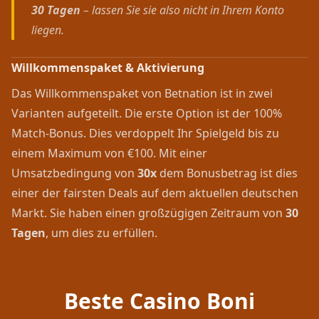
30 Tagen
– lassen Sie sie also nicht in Ihrem Konto
liegen.
Willkommenspaket & Aktivierung
Das Willkommenspaket von Betnation ist in zwei
Varianten aufgeteilt. Die erste Option ist der 100%
Match-Bonus. Dies verdoppelt Ihr Spielgeld bis zu
einem Maximum von €100. Mit einer
Umsatzbedingung von
30x
dem Bonusbetrag ist dies
einer der fairsten Deals auf dem aktuellen deutschen
Markt. Sie haben einen großzügigen Zeitraum von
30
Tagen
, um dies zu erfüllen.
Beste Casino Boni