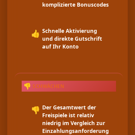
komplizierte Bonuscodes
Schnelle Aktivierung
👍
und direkte Gutschrift
auf Ihr Konto
👎
SCHWÄCHEN
Der Gesamtwert der
👎
Freispiele ist relativ
niedrig im Vergleich zur
Einzahlungsanforderung