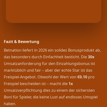
Fazit & Bewertung
Betnation liefert in 2026 ein solides Bonusprodukt ab,
das besonders durch Einfachheit besticht. Die
30x
Umsatzanforderung für den Einzahlungsbonus ist
marktüblich und fair – aber der echte Star ist das
Freispiel-Angebot. Obwohl der Wert von
€0.10
pro
Freispiel bescheiden ist – macht die
1x
Umsatzverpflichtung dies zu einem der sichersten
Boni für Spieler, die keine Lust auf endloses Umspiel
haben.